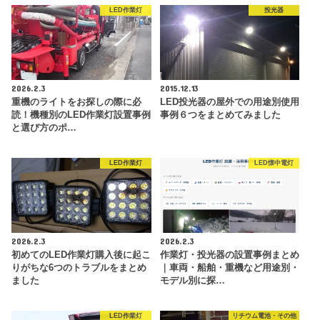
LED作業灯
投光器
2026.2.3
2015.12.13
重機のライトをお探しの際に必
LED投光器の屋外での用途別使用
読！機種別のLED作業灯設置事例
事例６つをまとめてみました
と選び方のポ…
LED作業灯
LED懐中電灯
2026.2.3
2026.2.3
初めてのLED作業灯購入後に起こ
作業灯・投光器の設置事例まとめ
りがちな6つのトラブルをまとめ
｜車両・船舶・重機など用途別・
ました
モデル別に探…
LED作業灯
リチウム電池・その他