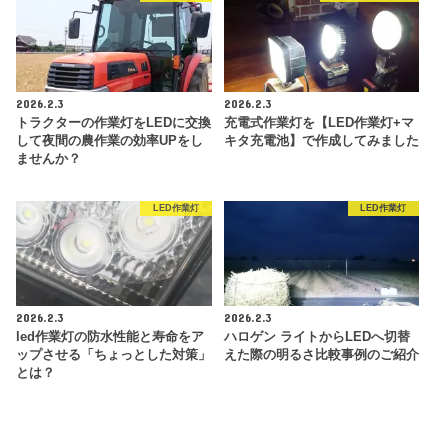
2026.2.3
2026.2.3
トラクターの作業灯をLEDに交換
充電式作業灯を【LED作業灯+マ
して夜間の農作業の効率UPをし
キタ充電池】で作成してみました
ませんか？
LED作業灯
LED作業灯
2026.2.3
2026.2.3
led作業灯の防水性能と寿命をア
ハロゲン ライトからLEDへ切替
ップさせる「ちょっとした対策」
えた際の明るさ比較事例のご紹介
とは？