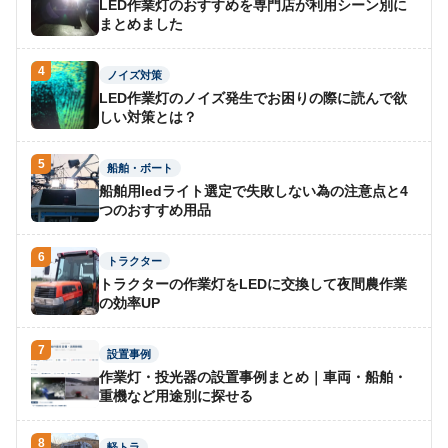
LED作業灯のおすすめを専門店が利用シーン別に
まとめました
4
ノイズ対策
LED作業灯のノイズ発生でお困りの際に読んで欲
しい対策とは？
5
船舶・ボート
船舶用ledライト選定で失敗しない為の注意点と4
つのおすすめ用品
6
トラクター
トラクターの作業灯をLEDに交換して夜間農作業
の効率UP
7
設置事例
作業灯・投光器の設置事例まとめ｜車両・船舶・
重機など用途別に探せる
8
軽トラ